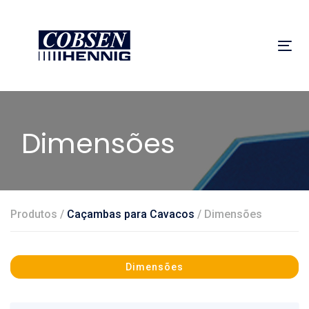
Skip
Skip
links
to
primary
Tog
navigation
nav
Skip
to
Dimensões
content
Produtos /
Caçambas para Cavacos
/ Dimensões
Dimensões