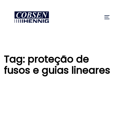
Skip
Skip
links
to
primary
Tog
navigation
nav
Skip
to
content
Tag: proteção de
fusos e guias lineares